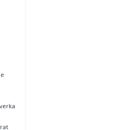
ge
 verka
rat