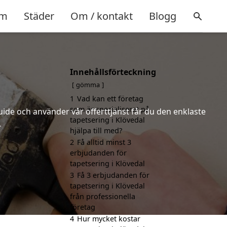
m
Städer
Om / kontakt
Blogg
Innehållsförteckning
gömma
1
Vad kan ett företag
som är specialiserat på
uide och använder vår offerttjänst får du den enklaste
tapetsering i Klövedal
.
hjälpa till med?
2
Få alltid minst 3
erbjudanden för
tapetsering i Klövedal
3
Få 3 erbjudanden för
tapetsering i Klövedal
från professionella
företag
4
Hur mycket kostar