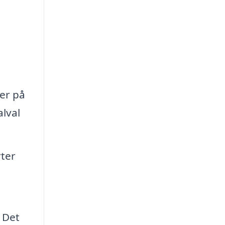
er på
lval
rter
 Det