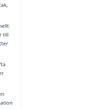
tak,
ellt
till
tter
fta
er
en
kation