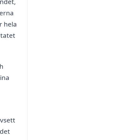
andet,
terna
r hela
tatet
ch
ina
avsett
 det