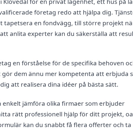
 Klövedal för en privat lägenhet, ett hus på l
valificerade företag redo att hjälpa dig. Tjäns
t tapetsera en fondvägg, till större projekt nä
t anlita experter kan du säkerställa att resul
etag en förståelse för de specifika behoven o
ket gör dem ännu mer kompetenta att erbjuda s
dig att realisera dina idéer på bästa sätt.
 enkelt jämföra olika firmaer som erbjuder
itta rätt professionell hjälp för ditt projekt, o
formulär kan du snabbt få flera offerter och ta