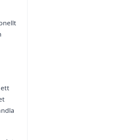
onellt
n
 ett
et
andla