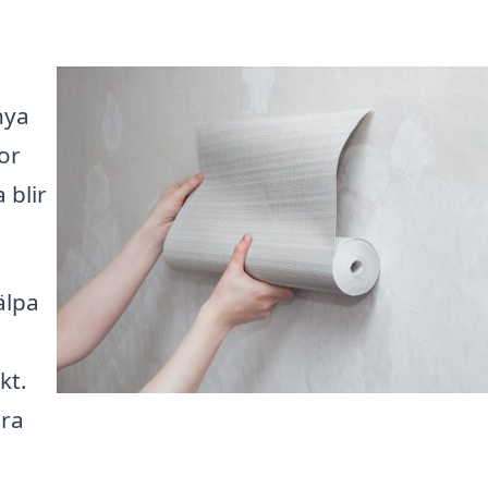
nya
or
 blir
älpa
kt.
ära