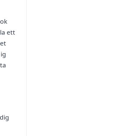
ook
la ett
det
dig
sta
 dig