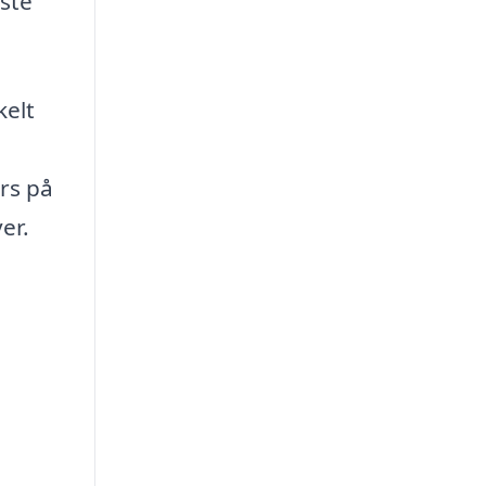
aste
kelt
örs på
er.