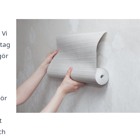
 Vi
etag
gör
iör
t
ch