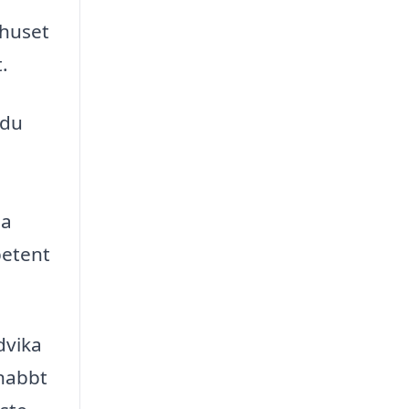
 huset
.
 du
na
petent
dvika
snabbt