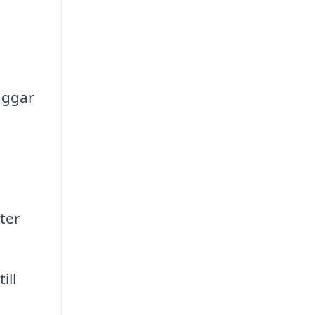
väggar
.
ter
ill