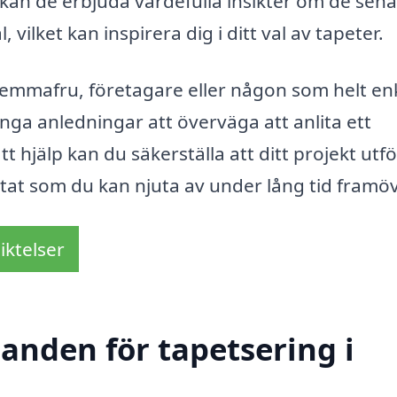
 kan de erbjuda värdefulla insikter om de sen
ilket kan inspirera dig i ditt val av tapeter.
emmafru, företagare eller någon som helt en
ånga anledningar att överväga att anlita ett
 hjälp kan du säkerställa att ditt projekt utf
ultat som du kan njuta av under lång tid framöv
iktelser
danden för tapetsering i