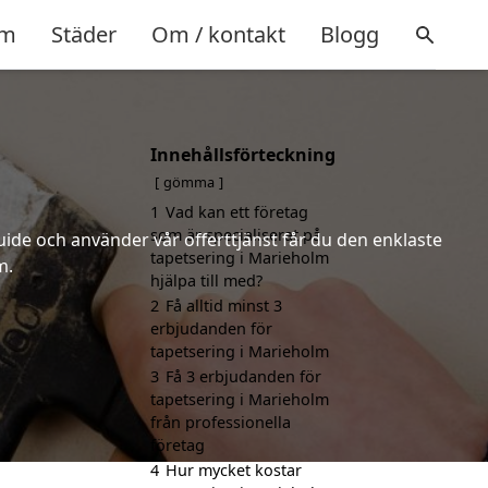
m
Städer
Om / kontakt
Blogg
Innehållsförteckning
gömma
1
Vad kan ett företag
som är specialiserat på
uide och använder vår offerttjänst får du den enklaste
tapetsering i Marieholm
m.
hjälpa till med?
2
Få alltid minst 3
erbjudanden för
tapetsering i Marieholm
3
Få 3 erbjudanden för
tapetsering i Marieholm
från professionella
företag
4
Hur mycket kostar