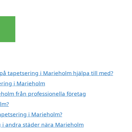
 på tapetsering i Marieholm hjälpa till med?
ering i Marieholm
eholm från professionella företag
olm?
tapetsering i Marieholm?
ng i andra städer nära Marieholm