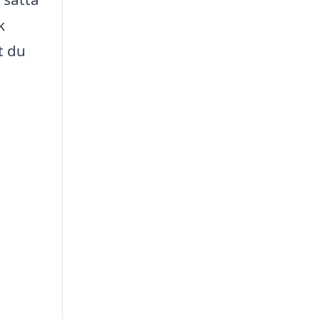
k
t du