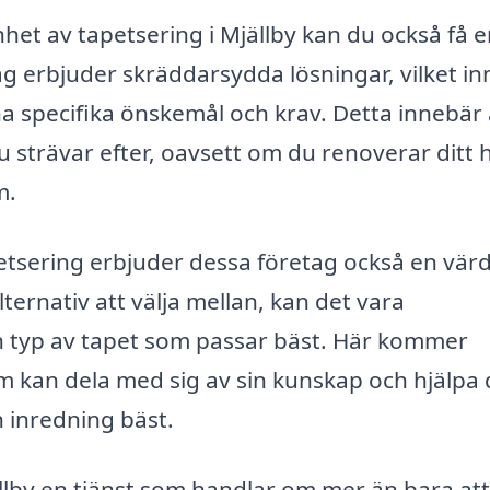
het av tapetsering i Mjällby kan du också få 
g erbjuder skräddarsydda lösningar, vilket i
na specifika önskemål och krav. Detta innebär 
u strävar efter, oavsett om du renoverar ditt
m.
tsering erbjuder dessa företag också en värd
ernativ att välja mellan, kan det vara
en typ av tapet som passar bäst. Här kommer
om kan dela med sig av sin kunskap och hjälpa 
n inredning bäst.
llby en tjänst som handlar om mer än bara att