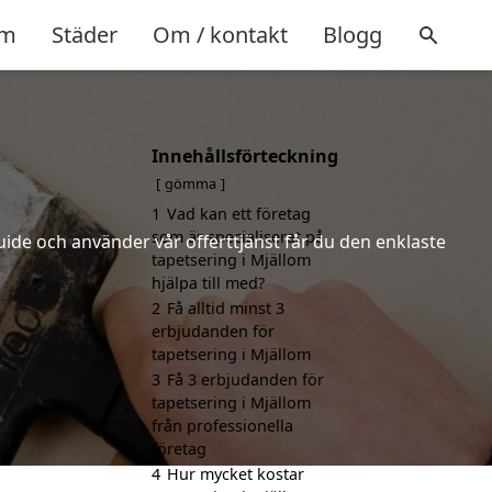
m
Städer
Om / kontakt
Blogg
Innehållsförteckning
gömma
1
Vad kan ett företag
som är specialiserat på
uide och använder vår offerttjänst får du den enklaste
tapetsering i Mjällom
.
hjälpa till med?
2
Få alltid minst 3
erbjudanden för
tapetsering i Mjällom
3
Få 3 erbjudanden för
tapetsering i Mjällom
från professionella
företag
4
Hur mycket kostar