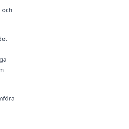
g och
det
öga
em
mföra