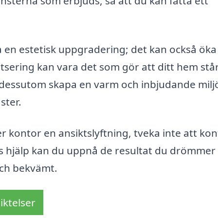
nsterna som erbjuds, så att du kan fatta ett
ara en estetisk uppgradering; det kan också öka
tsering kan vara det som gör att ditt hem står
 dessutom skapa en varm och inbjudande milj
ster.
r kontor en ansiktslyftning, tveka inte att ko
as hjälp kan du uppnå de resultat du drömme
och bekvämt.
iktelser