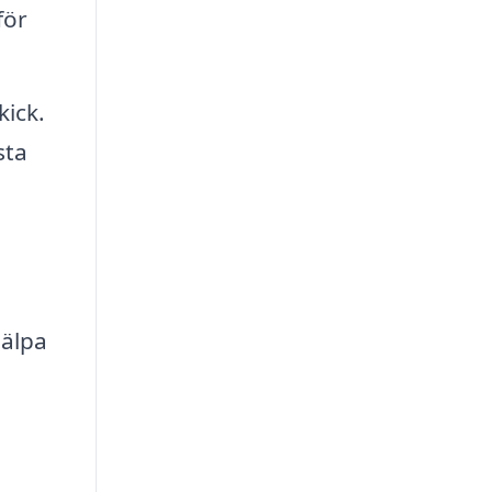
för
kick.
sta
jälpa