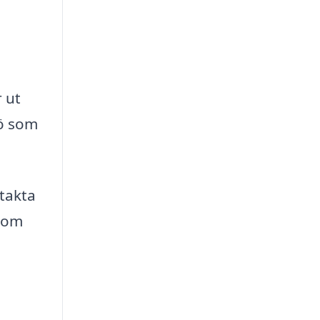
 ut
ö som
ntakta
r om