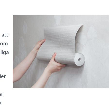
 att
 som
liga
ler
na
m