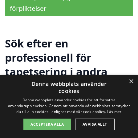
förpliktelser
Sök efter en
professionell för
tapetsering i andra
×
städer nära Påskallavik
Denna webbplats använder
cookies
Denna webbplats använder cookies för att förbättra
användarupplevelsen. Genom att använda vår webbplats samtycker
Att hitta rätt hjälp för tapetsering i
du till alla cookies i enlighet med vår cookiepolicy.
Läs mer
Påskallavik kan vara en utmaning, men
ACCEPTERA ALLA
AVVISA ALLT
det finns många alternativ i närheten.