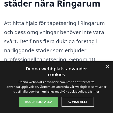
städer nära Ringarum
Att hitta hjälp för tapetsering i Ringarum
och dess omgivningar behöver inte vara
svårt. Det finns flera duktiga företag i
närliggande städer som erbjuder
professionell tapetsering. Genom att
×
jämföra olika alternativ kan du hitta det
Denna webbplats använder
cookies
bästa erbjudandet som passar dina behov
Denna webbplats använder cookies för att förbättra
och din budget. Här är några städer i
användarupplevelsen. Genom att använda vår webbplats samtycker
du till alla cookies i enlighet med vår cookiepolicy.
Läs mer
närheten där du kan söka efter
ACCEPTERA ALLA
AVVISA ALLT
tapetseringstjänster: