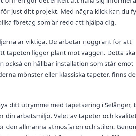
lattformen gör det enkelt att hålla sig informe
för just ditt projekt. Med några klick kan du fyl
olika företag som är redo att hjälpa dig.
ljerna är viktiga. De arbetar noggrant för att
 att tapeten ligger plant mot väggen. Detta sk
men också en hållbar installation som står emot
rna mönster eller klassiska tapeter, finns de
nya ditt utrymme med tapetsering i Selånger, 
ler din arbetsmiljö. Valet av tapeter och kvalit
 för den allmänna atmosfären och stilen. Geno