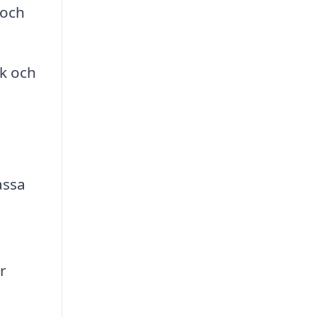
 och
ik och
assa
r