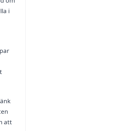
rad om
la i
apar
t
tänk
eten
m att