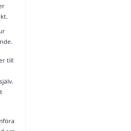
er
kt.
ur
ende.
r till
jälv.
t
ämföra