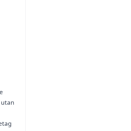
re
 utan
etag