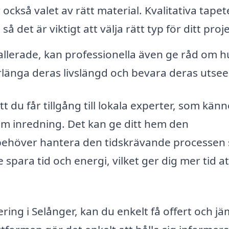
ckså valet av rätt material. Kvalitativa tapet
 det är viktigt att välja rätt typ för ditt proje
tallerade, kan professionella även ge råd om h
rlänga deras livslängd och bevara deras utse
t du får tillgång till lokala experter, som känne
m inredning. Det kan ge ditt hem den
behöver hantera den tidskrävande processen s
para tid och energi, vilket ger dig mer tid at
ering i Selånger, kan du enkelt få offert och j