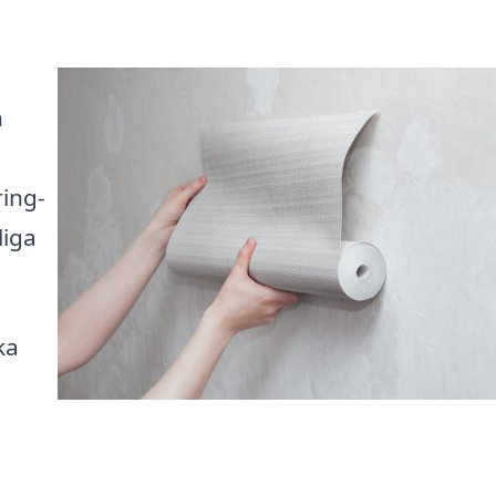
h
ing-
liga
ka
e