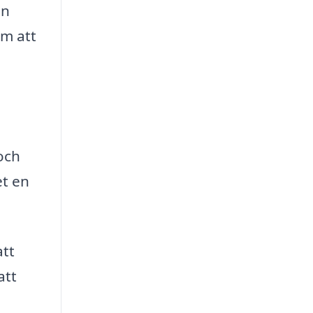
en
om att
och
et en
att
att