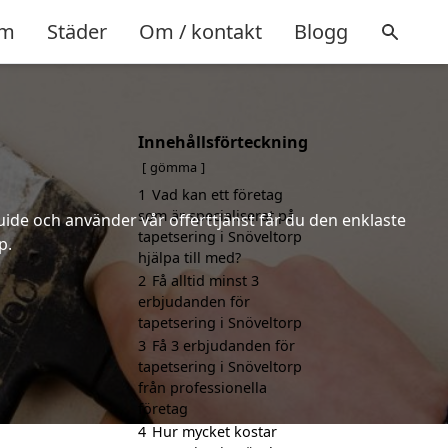
m
Städer
Om / kontakt
Blogg
Innehållsförteckning
gömma
1
Vad kan ett företag
som är specialiserat på
uide och använder vår offerttjänst får du den enklaste
tapetsering i Snöveltorp
p.
hjälpa till med?
2
Få alltid minst 3
erbjudanden för
tapetsering i Snöveltorp
3
Få 3 erbjudanden för
tapetsering i Snöveltorp
från professionella
företag
4
Hur mycket kostar