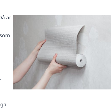
Då är
 som
a
t
r
nga