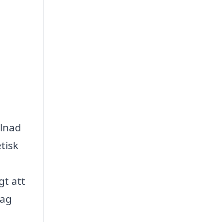
llnad
tisk
gt att
tag