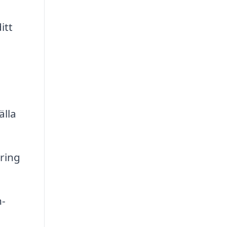
itt
älla
ring
n-