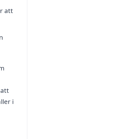
r att
n
om
 att
ler i