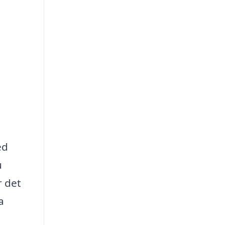
ed
u
r det
a