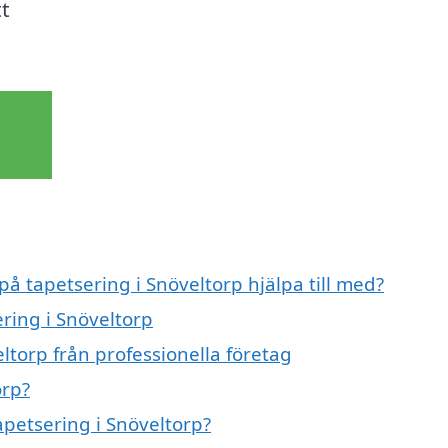
t
på tapetsering i Snöveltorp hjälpa till med?
ering i Snöveltorp
ltorp från professionella företag
orp?
apetsering i Snöveltorp?