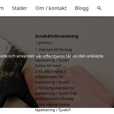
m
Städer
Om / kontakt
Blogg
Innehållsförteckning
gömma
1
Vad kan ett företag
som är specialiserat på
uide och använder vår offerttjänst får du den enklaste
tapetsering i Tjuvkil
hjälpa till med?
2
Få alltid minst 3
erbjudanden för
tapetsering i Tjuvkil
3
Få 3 erbjudanden för
tapetsering i Tjuvkil från
professionella företag
4
Hur mycket kostar
tapetsering i Tjuvkil?