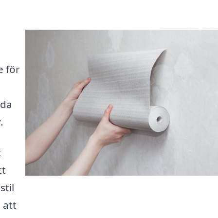
e för
dda
.
t
tt
stil
 att