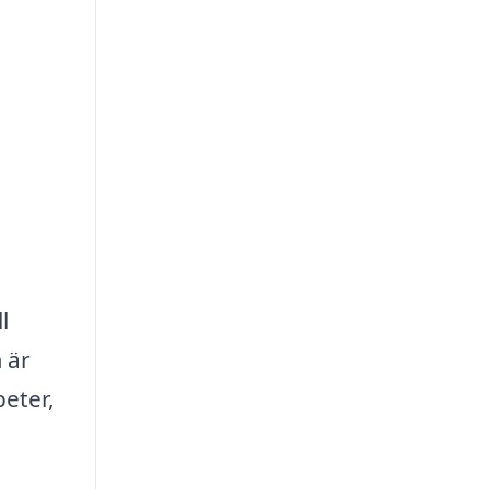
l
 är
peter,