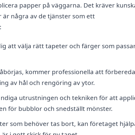
plicera papper på väggarna. Det kräver kunsk
r är några av de tjänster som ett
:
g att välja rätt tapeter och färger som passar
åbörjas, kommer professionella att förbered
ing av hål och rengöring av ytor.
diga utrustningen och tekniken för att appli
ken för bubblor och snedställt mönster.
er som behöver tas bort, kan företaget hjälpa 
r i gott skick för ny tapet.