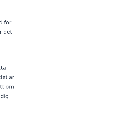
d för
är det
n
tta
det är
ett om
 dig