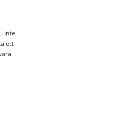
u inte
a ett
 vara