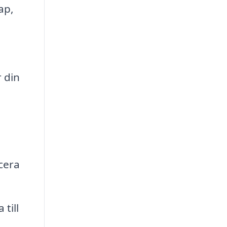
ap,
 din
a
cera
till