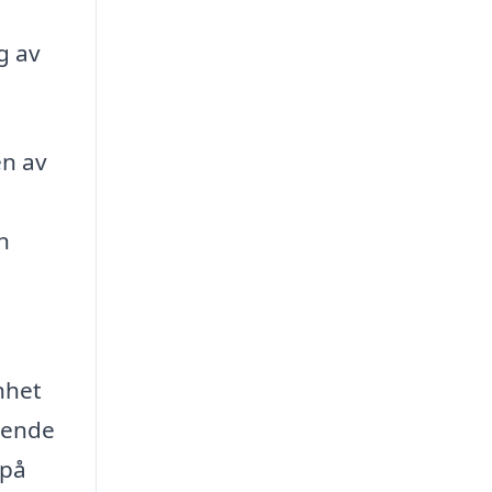
g av
en av
n
nhet
roende
 på