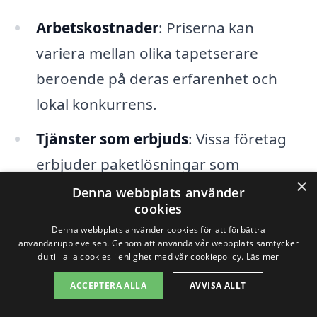
Arbetskostnader
: Priserna kan
variera mellan olika tapetserare
beroende på deras erfarenhet och
lokal konkurrens.
Tjänster som erbjuds
: Vissa företag
erbjuder paketlösningar som
×
inkluderar allt från borttagning av
Denna webbplats använder
cookies
gammal tapet till efterbehandling av
Denna webbplats använder cookies för att förbättra
väggarna, vilket också kan påverka
användarupplevelsen. Genom att använda vår webbplats samtycker
du till alla cookies i enlighet med vår cookiepolicy.
Läs mer
det totala priset.
ACCEPTERA ALLA
AVVISA ALLT
Geografisk plats
: Även inom samma