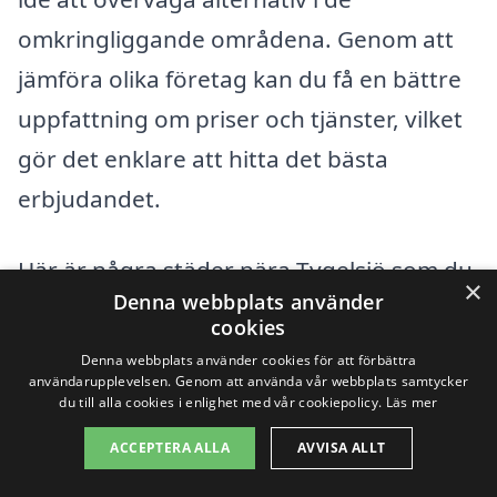
omkringliggande områdena. Genom att
jämföra olika företag kan du få en bättre
uppfattning om priser och tjänster, vilket
gör det enklare att hitta det bästa
erbjudandet.
Här är några städer nära Tygelsjö som du
×
Denna webbplats använder
kan överväga vid din sökning efter
cookies
tapetseringstjänster:
Denna webbplats använder cookies för att förbättra
användarupplevelsen. Genom att använda vår webbplats samtycker
du till alla cookies i enlighet med vår cookiepolicy.
Läs mer
Malmö
ACCEPTERA ALLA
AVVISA ALLT
Lund