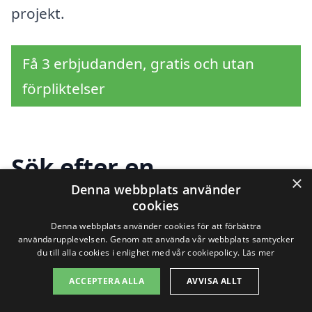
projekt.
Få 3 erbjudanden, gratis och utan
förpliktelser
Sök efter en
×
Denna webbplats använder
professionell för
cookies
tapetsering i andra
Denna webbplats använder cookies för att förbättra
användarupplevelsen. Genom att använda vår webbplats samtycker
du till alla cookies i enlighet med vår cookiepolicy.
Läs mer
städer nära Utvälinge
ACCEPTERA ALLA
AVVISA ALLT