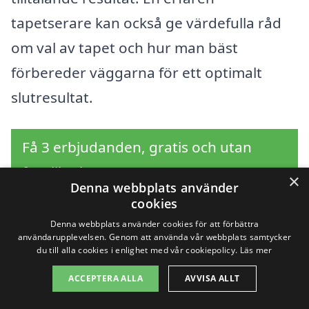
tapetserare kan också ge värdefulla råd
om val av tapet och hur man bäst
förbereder väggarna för ett optimalt
slutresultat.
Få 3 erbjudanden, gratis och utan
förpliktelser
×
Denna webbplats använder
cookies
Denna webbplats använder cookies för att förbättra
användarupplevelsen. Genom att använda vår webbplats samtycker
Sök efter en
du till alla cookies i enlighet med vår cookiepolicy.
Läs mer
professionell för
ACCEPTERA ALLA
AVVISA ALLT