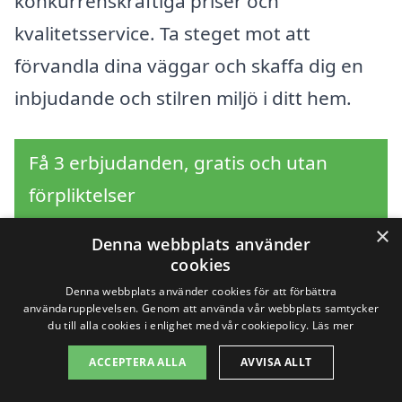
konkurrenskraftiga priser och
kvalitetsservice. Ta steget mot att
förvandla dina väggar och skaffa dig en
inbjudande och stilren miljö i ditt hem.
Få 3 erbjudanden, gratis och utan
förpliktelser
×
Denna webbplats använder
cookies
Sök efter en
Denna webbplats använder cookies för att förbättra
användarupplevelsen. Genom att använda vår webbplats samtycker
professionell för
du till alla cookies i enlighet med vår cookiepolicy.
Läs mer
ACCEPTERA ALLA
AVVISA ALLT
tapetsering i andra