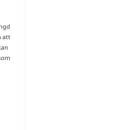
ngd
 att
kan
 som