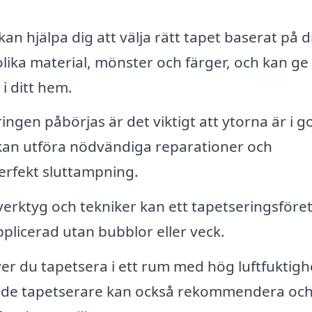
n hjälpa dig att välja rätt tapet baserat på di
ika material, mönster och färger, och kan ge
i ditt hem.
ngen påbörjas är det viktigt att ytorna är i g
g kan utföra nödvändiga reparationer och
perfekt sluttampning.
erktyg och tekniker kan ett tapetseringsföre
pplicerad utan bubblor eller veck.
r du tapetsera i ett rum med hög luftfuktigh
rade tapetserare kan också rekommendera oc