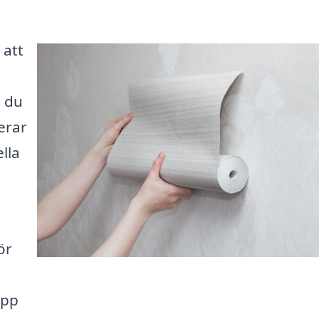
 att
n du
erar
ella
t
ör
upp