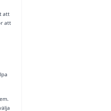
 att
r att
lpa
hem.
älja