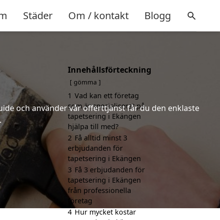
m
Städer
Om / kontakt
Blogg
Innehållsförteckning
gömma
1
Vad kan ett företag
som är specialiserat på
uide och använder vår offerttjänst får du den enklaste
tapetsering i Ekängen
.
hjälpa till med?
2
Få alltid minst 3
erbjudanden för
tapetsering i Ekängen
3
Få 3 erbjudanden för
tapetsering i Ekängen
från professionella
företag
4
Hur mycket kostar