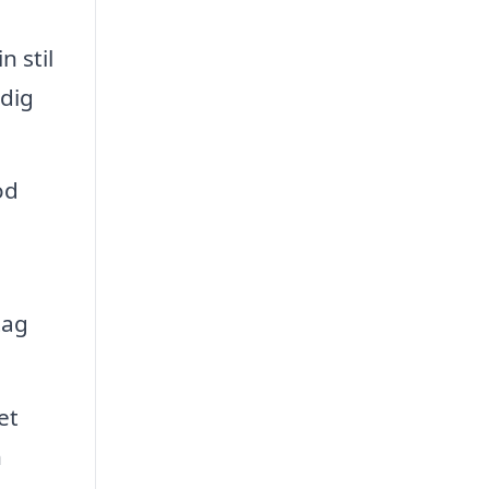
n stil
 dig
od
tag
et
h