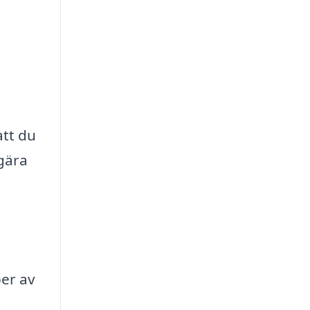
att du
gära
per av