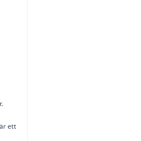
r.
är ett