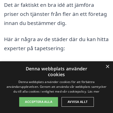
Det är faktiskt en bra idé att jämföra
priser och tjänster från fler än ett företag
innan du bestämmer dig.
Här är några av de städer där du kan hitta
experter på tapetsering:
Filipstad
×
Denna webbplats använder
cookies
Storfors
Denna webbplats använder cookies för att förbättra
användarupplevelsen. Genom att använda vår webbplats samtycker
Kristinehamn
du till alla cookies i enlighet med vår cookiepolicy.
Läs mer
Hagfors
ACCEPTERA ALLA
AVVISA ALLT