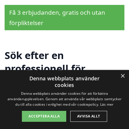
Få 3 erbjudanden, gratis och utan
förpliktelser
Sök efter en
professionell för
×
Denna webbplats använder
tapetsering i andra
cookies
städer nära Stockaryd
Denna webbplats använder cookies för att förbättra
användarupplevelsen. Genom att använda vår webbplats samtycker
du till alla cookies i enlighet med vår cookiepolicy.
Läs mer
Letar du efter hjälp med tapetsering i
ACCEPTERA ALLA
AVVISA ALLT
Stockaryd? Det finns flera professionella