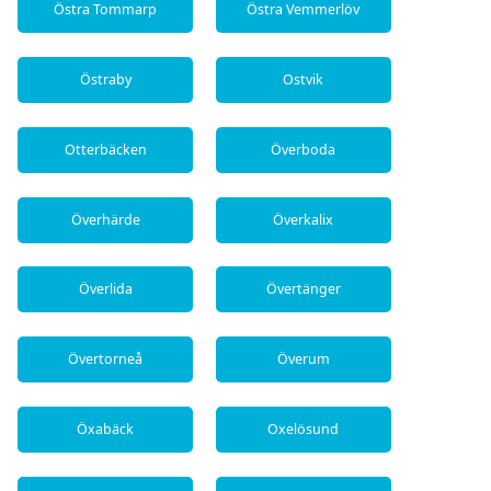
Östra Tommarp
Östra Vemmerlöv
Östraby
Ostvik
Otterbäcken
Överboda
Överhärde
Överkalix
Överlida
Övertänger
Övertorneå
Överum
Öxabäck
Oxelösund