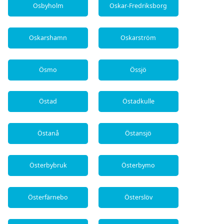
Osbyholm
Oskar-Fredriksborg
Oskarshamn
Oskarström
Ösmo
Össjö
Östad
Östadkulle
Östanå
Östansjö
Österbybruk
Österbymo
Österfärnebo
Österslöv