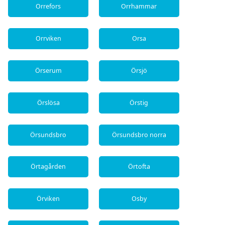
Orrefors
Orrhammar
Orrviken
Orsa
Örserum
Örsjö
Örslösa
Örstig
Örsundsbro
Örsundsbro norra
Örtagården
Örtofta
Örviken
Osby