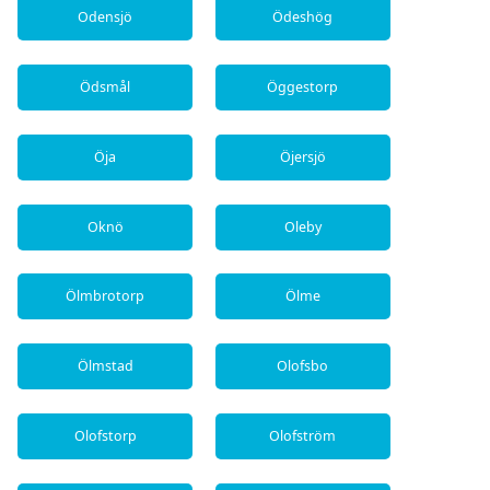
Odensjö
Ödeshög
Ödsmål
Öggestorp
Öja
Öjersjö
Oknö
Oleby
Ölmbrotorp
Ölme
Ölmstad
Olofsbo
Olofstorp
Olofström