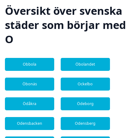
Översikt över svenska
städer som börjar med
O
Obbola
Öbolandet
Öbonäs
Ockelbo
Ödåkra
Ödeborg
Odensbacken
Odensberg