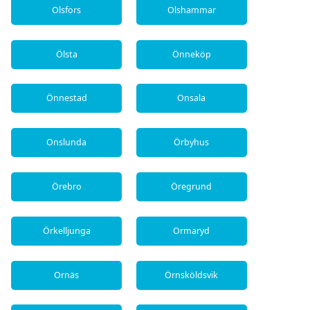
Olsfors
Olshammar
Ölsta
Önneköp
Önnestad
Onsala
Onslunda
Örbyhus
Örebro
Öregrund
Örkelljunga
Ormaryd
Ornäs
Örnsköldsvik