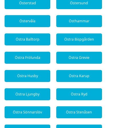
Österstad
Östersund
Östervåla
Östhammar
Östra Balltorp
Östra Bispgården
Östra Frölunda
Östra Grevie
Östra Husby
Östra Karup
Östra Ljungby
Östra Ryd
Östra Sönnarslöv
Östra Stenåsen