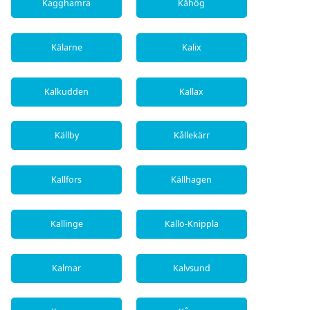
Kagghamra
Kåhög
Kälarne
Kalix
Kalkudden
Kallax
Källby
Kållekärr
Kallfors
Källhagen
Kallinge
Källö-Knippla
Kalmar
Kalvsund