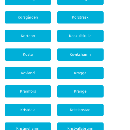
Korsgården
Korsträsk
Kortebo
Koskullskulle
Kosta
Kovikshamn
Kovland
Krägga
Kramfors
Kränge
Kristdala
Kristianstad
Kristinehamn
Kristvallabrunn