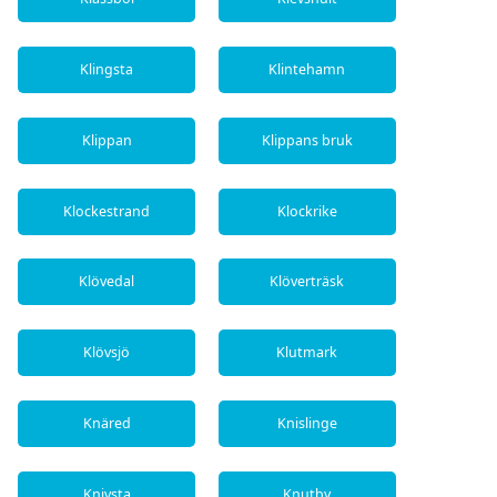
Klingsta
Klintehamn
Klippan
Klippans bruk
Klockestrand
Klockrike
Klövedal
Klöverträsk
Klövsjö
Klutmark
Knäred
Knislinge
Knivsta
Knutby