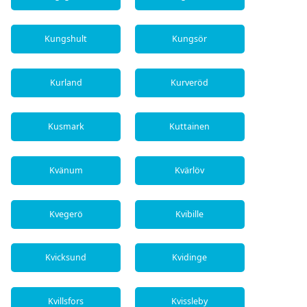
Kungshult
Kungsör
Kurland
Kurveröd
Kusmark
Kuttainen
Kvänum
Kvärlöv
Kvegerö
Kvibille
Kvicksund
Kvidinge
Kvillsfors
Kvissleby