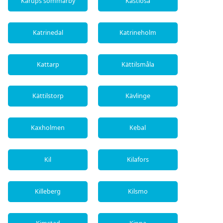
Karups sommarby
Kastlösa
Katrinedal
Katrineholm
Kattarp
Kättilsmåla
Kättilstorp
Kävlinge
Kaxholmen
Kebal
Kil
Kilafors
Killeberg
Kilsmo