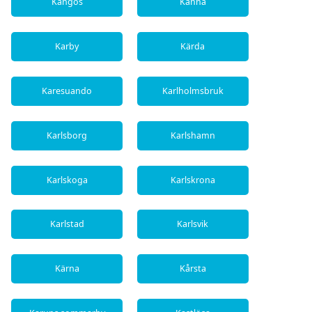
Kangos
Kånna
Karby
Kärda
Karesuando
Karlholmsbruk
Karlsborg
Karlshamn
Karlskoga
Karlskrona
Karlstad
Karlsvik
Kärna
Kårsta