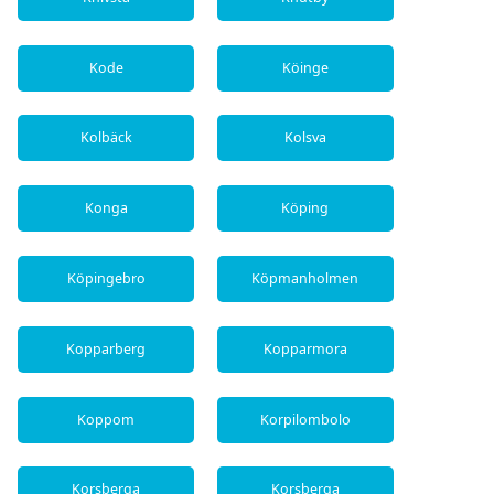
Kode
Köinge
Kolbäck
Kolsva
Konga
Köping
Köpingebro
Köpmanholmen
Kopparberg
Kopparmora
Koppom
Korpilombolo
Korsberga
Korsberga