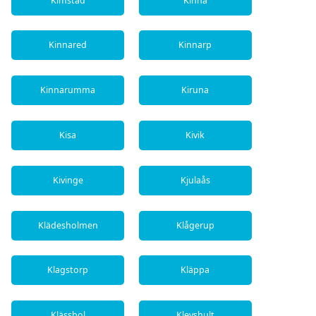
Kimstad
Kinna
Kinnared
Kinnarp
Kinnarumma
Kiruna
Kisa
Kivik
Kivinge
Kjulaås
Klädesholmen
Klågerup
Klagstorp
Kläppa
Klässbol
Klevshult